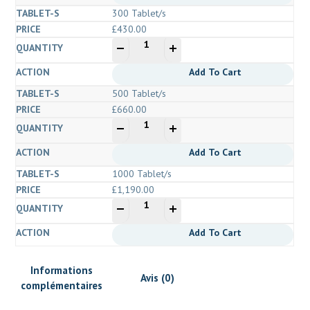
20
300 Tablet/s
mg
£
430.00
(Zopiclone)
quantité
-
+
de
Zop
Add To Cart
20
500 Tablet/s
mg
£
660.00
(Zopiclone)
quantité
-
+
de
Zop
Add To Cart
20
1000 Tablet/s
mg
£
1,190.00
(Zopiclone)
quantité
-
+
de
Zop
Add To Cart
20
mg
Informations
(Zopiclone)
Avis (0)
complémentaires