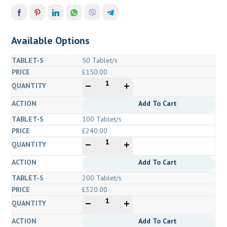
Available Options
50 Tablet/s
£
150.00
quantité
-
+
de
Zop
Add To Cart
20
100 Tablet/s
mg
£
240.00
(Zopiclone)
quantité
-
+
de
Zop
Add To Cart
20
200 Tablet/s
mg
£
320.00
(Zopiclone)
quantité
-
+
de
Zop
Add To Cart