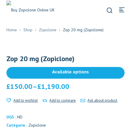
Home
Shop
Zopiclone
Zop 20 mg (Zopiclone)
Zop 20 mg (Zopiclone)
Available options
£
150.00
–
£
1,190.00
Add to wishlist
Add to compare
Ask about product
UGS :
ND
Catégorie :
Zopiclone