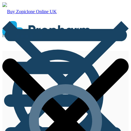
Home – Dolnoserbšćina