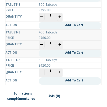
150
300 Tablet/s
mg
£
295.00
(Armodafinil)
quantité
-
+
de
Waklert
Add To Cart
150
400 Tablet/s
mg
£
360.00
(Armodafinil)
quantité
-
+
de
Waklert
Add To Cart
150
500 Tablet/s
mg
£
420.00
(Armodafinil)
quantité
-
+
de
Waklert
Add To Cart
150
mg
Informations
(Armodafinil)
Avis (0)
complémentaires