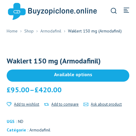
Home
Shop
Armodafinil
Waklert 150 mg (Armodafinil)
Waklert 150 mg (Armodafinil)
Available options
£
95.00
–
£
420.00
Add to wishlist
Add to compare
Ask about product
UGS :
ND
Catégorie :
Armodafinil