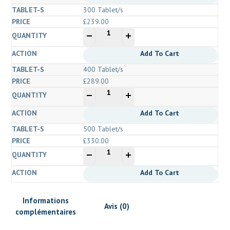
200
300 Tablet/s
Mg
£
239.00
(Modafinil)
quantité
-
+
de
Modafresh
Add To Cart
200
400 Tablet/s
Mg
£
289.00
(Modafinil)
quantité
-
+
de
Modafresh
Add To Cart
200
500 Tablet/s
Mg
£
330.00
(Modafinil)
quantité
-
+
de
Modafresh
Add To Cart
200
Mg
Informations
(Modafinil)
Avis (0)
complémentaires