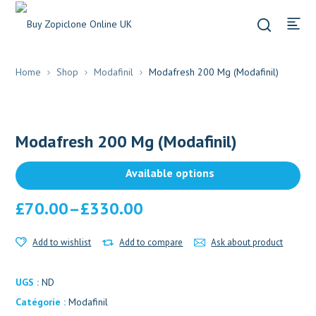
Home
Shop
Modafinil
Modafresh 200 Mg (Modafinil)
Modafresh 200 Mg (Modafinil)
Available options
£
70.00
–
£
330.00
Add to wishlist
Add to compare
Ask about product
UGS :
ND
Catégorie :
Modafinil