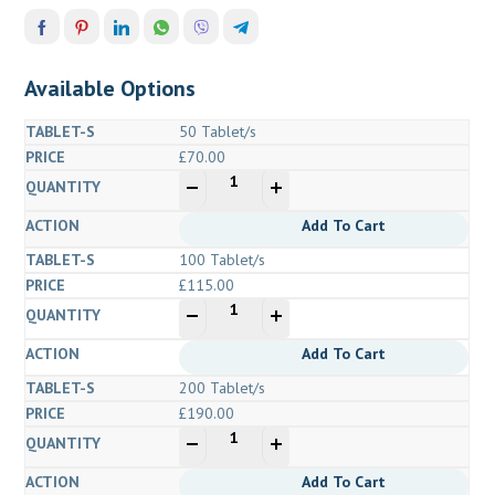
Available Options
50 Tablet/s
£
70.00
quantité
-
+
de
Modafresh
Add To Cart
200
100 Tablet/s
Mg
£
115.00
(Modafinil)
quantité
-
+
de
Modafresh
Add To Cart
200
200 Tablet/s
Mg
£
190.00
(Modafinil)
quantité
-
+
de
Modafresh
Add To Cart